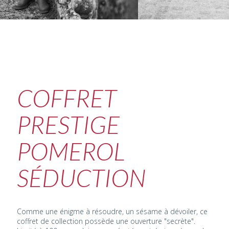
COFFRET
PRESTIGE
POMEROL
SÉDUCTION
Comme une énigme à résoudre, un sésame à dévoiler, ce
coffret de collection possède une ouverture "secrète".